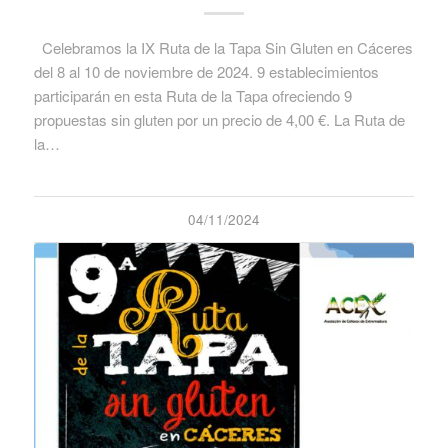
Celebramos la IX Ruta de la Tapa Sin Gluten en Cáceres
del 8 al 10 de noviembre de 2024. 9 establecimientos
participarán en esta Ruta de la Tapa ofreciendo 9
propuestas sin gluten por un precio de 4,00 €. La Ruta de
la…
04/11/2024