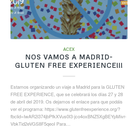
ACEX
NOS VAMOS A MADRID-
GLUTEN FREE EXPERIENCE!!!
Estamos organizando un viaje a Madrid para la GLUTEN
FREE EXPERIENCE, que se celebrará los días 27 y 28
de abril del 2019. Os dejamos el enlace para que podáis
ver el programa: https://www.glutenfreexperience.org/?
fbclid=IwAR2i374jbPfkXVus0I3-jco4oxBNZ5XgBEYpMivr-
VbkTid2eVGS8F5qeoI Para…