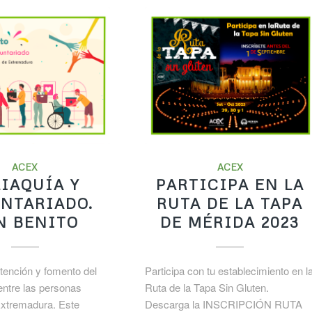
ACEX
ACEX
IAQUÍA Y
PARTICIPA EN LA
NTARIADO.
RUTA DE LA TAPA
N BENITO
DE MÉRIDA 2023
tención y fomento del
Participa con tu establecimiento en l
entre las personas
Ruta de la Tapa Sin Gluten.
Extremadura. Este
Descarga la INSCRIPCIÓN RUTA