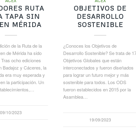
ACEX
ACEX
DORES RUTA
OBJETIVOS DE
A TAPA SIN
DESARROLLO
EN MÉRIDA
SOSTENIBLE
ición de la Ruta de la
¿Conoces los Objetivos de
ten de Mérida ha sido
Desarrollo Sostenible? Se trata de 1
. Tras ocho ediciones
Objetivos Globales que están
n Badajoz y Cáceres, la
interconectados y fueron diseñados
da era muy esperada y
para lograr un futuro mejor y más
en la participación. Un
sostenible para todos. Los ODS
establecimientos,…
fueron establecidos en 2015 por la
Asamblea…
09/10/2023
19/09/2023