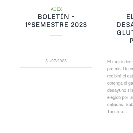
ACEX
BOLETÍN -
E
1ºSEMESTRE 2023
DES
GLU
31/07/2023
El mejor desa
premio. Un p
recibirá el e
obtenga el g
desayuno sin
elegido por 
celiacas. Sa
Turismo…