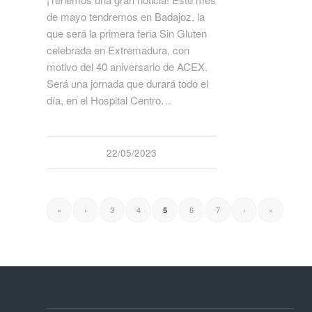
de mayo tendremos en Badajoz, la
que será la primera feria Sin Gluten
celebrada en Extremadura, con
motivo del 40 aniversario de ACEX.
Será una jornada que durará todo el
día, en el Hospital Centro…
22/05/2023
«
‹
3
4
6
7
›
»
5