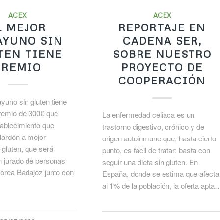
ACEX
ACEX
L MEJOR
REPORTAJE EN
AYUNO SIN
CADENA SER,
TEN TIENE
SOBRE NUESTRO
PREMIO
PROYECTO DE
COOPERACIÓN
yuno sin gluten tiene
remio de 300€ que
La enfermedad celiaca es un
stablecimiento que
trastorno digestivo, crónico y de
alardón a mejor
origen autoinmune que, hasta cierto
 gluten, que será
punto, es fácil de tratar: basta con
un jurado de personas
seguir una dieta sin gluten. En
borea Badajoz junto con
España, donde se estima que afecta
al 1% de la población, la oferta apta