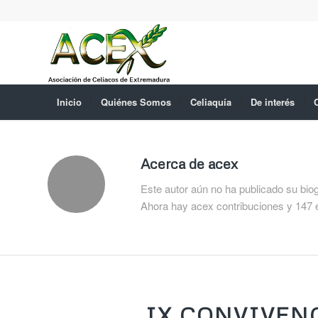
Inicio
Quiénes Somos
Celiaquía
De interés
Acerca de
acex
Este autor aún no ha publicado su biog
Ahora hay
acex
contribuciones y 147 
IX CONVIVENC