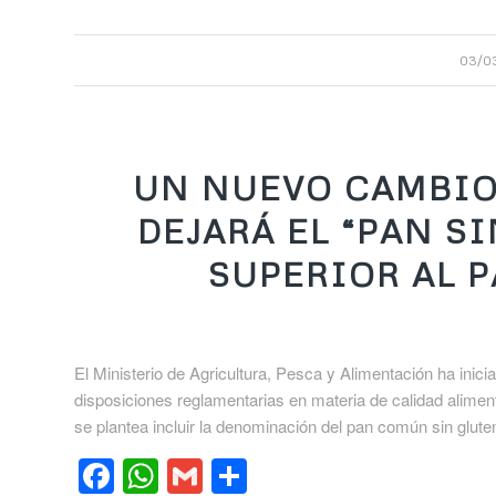
03/0
UN NUEVO CAMBIO
DEJARÁ EL “PAN S
SUPERIOR AL 
El Ministerio de Agricultura, Pesca y Alimentación ha ini
disposiciones reglamentarias en materia de calidad alimentar
se plantea incluir la denominación del pan común sin glut
Facebook
WhatsApp
Gmail
Compartir