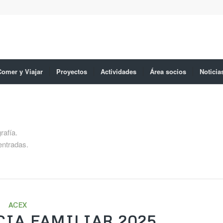
Comer y Viajar
Proyectos
Actividades
Área socios
Noticia
rafía.
entradas.
ACEX
IA FAMILIAR 2025