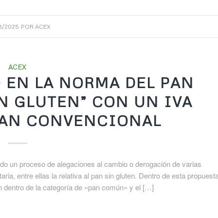
3/2025
POR
ACEX
ACEX
 EN LA NORMA DEL PAN
IN GLUTEN” CON UN IVA
PAN CONVENCIONAL
ciado un proceso de alegaciones al cambio o derogación de varias
ia, entre ellas la relativa al pan sin gluten. Dentro de esta propuest
en dentro de la categoría de «pan común» y el […]