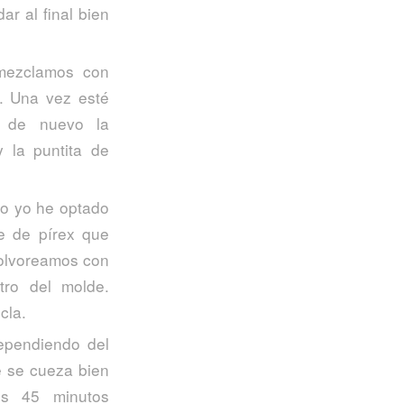
r al final bien
mezclamos con
. Una vez esté
y de nuevo la
y la puntita de
ro yo he optado
e de pírex que
polvoreamos con
tro del molde.
cla.
ependiendo del
 se cueza bien
os 45 minutos