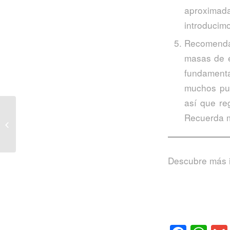
aproximad
introducim
Recomendac
masas de es
fundamenta
muchos pue
así que re
Hogaza de quinoa con
Recuerda m
masa madre rápida |
Cocina sin gluten
Descubre más in