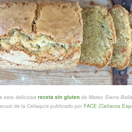
 esta deliciosa
de
receta sin gluten
Mateo Sierra Balla
Manual de la Celiaquía publicado por
FACE (Celíacos Esp