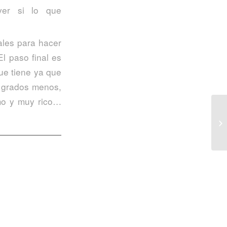
ver si lo que
les para hacer
El paso final es
ue tiene ya que
 grados menos,
imo y muy rico…