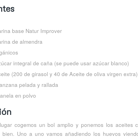
ntes
arina base Natur Improver
arina de almendra
gánicos
zúcar integral de caña (se puede usar azúcar blanco)
eite (200 de girasol y 40 de Aceite de oliva virgen extra)
anzana pelada y rallada
canela en polvo
ión
lugar cogemos un bol amplio y ponemos los aceites c
 bien. Uno a uno vamos añadiendo los huevos vien