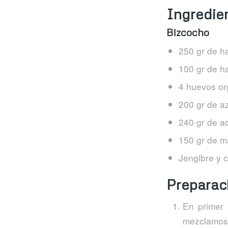
Ingredie
Bizcocho
250 gr de h
100 gr de h
4 huevos or
200 gr de a
240 gr de ac
150 gr de m
Jengibre y 
Preparac
En primer 
mezclamos