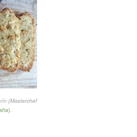
rín (Masterchef
aña)
.