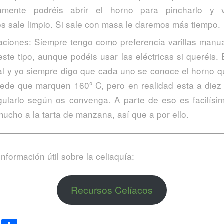
amente podréis abrir el horno para pincharlo y 
os sale limpio. Si sale con masa le daremos más tiempo.
iones: Siempre tengo como preferencia varillas manua
te tipo, aunque podéis usar las eléctricas si queréis. 
l y yo siempre digo que cada uno se conoce el horno q
de que marquen 160º C, pero en realidad esta a diez
gularlo según os convenga. A parte de eso es facilís
ucho a la tarta de manzana, así que a por ello.
formación útil sobre la celiaquía:
Recursos Celíacos