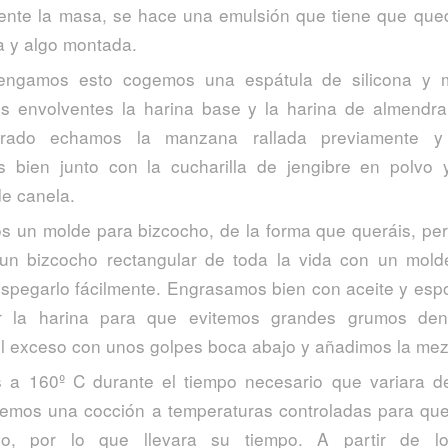
nte la masa, se hace una emulsión que tiene que queda
 y algo montada.
engamos esto cogemos una espátula de silicona y 
s envolventes la harina base y la harina de almendra
grado echamos la manzana rallada previamente 
os bien junto con la cucharilla de jengibre en polvo 
de canela.
 un molde para bizcocho, de la forma que queráis, pe
un bizcocho rectangular de toda la vida con un mold
spegarlo fácilmente. Engrasamos bien con aceite y es
r la harina para que evitemos grandes grumos den
l exceso con unos golpes boca abajo y añadimos la mez
 a 160º C durante el tiempo necesario que variara d
emos una cocción a temperaturas controladas para que
ho, por lo que llevara su tiempo. A partir de l