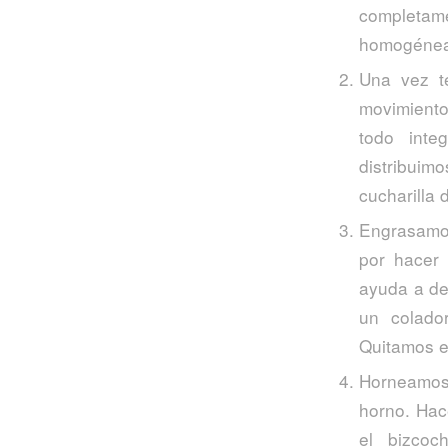
completame
homogénea
Una vez t
movimiento
todo inte
distribuim
cucharilla 
Engrasamos
por hacer 
ayuda a de
un colado
Quitamos e
Horneamos
horno. Hac
el bizcoc