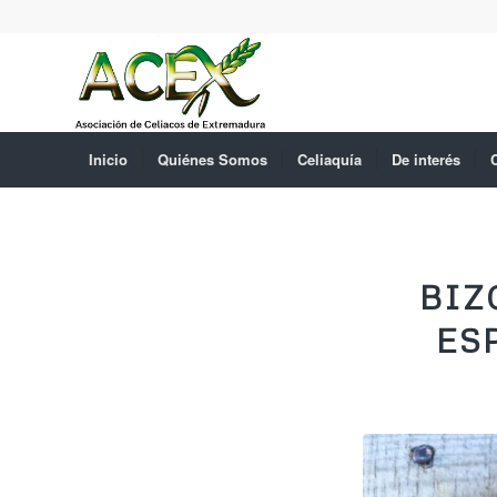
Inicio
Quiénes Somos
Celiaquía
De interés
BIZ
ES