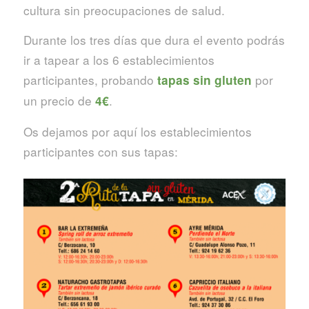
cultura sin preocupaciones de salud.
Durante los tres días que dura el evento podrás
ir a tapear a los 6 establecimientos
participantes, probando
por
tapas sin gluten
un precio de
.
4€
Os dejamos por aquí los establecimientos
participantes con sus tapas: